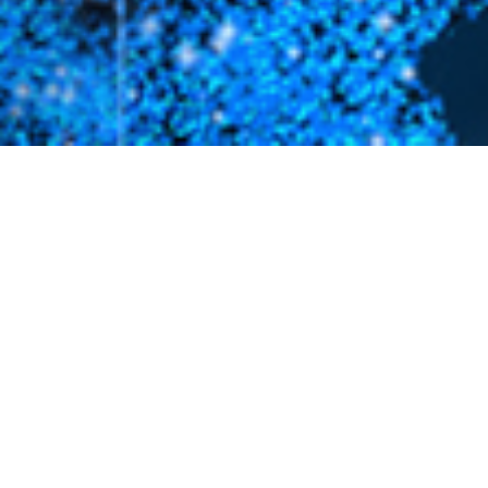
PRODUCT
我们能提供什么
功能不仅考试、调查、评估，还覆盖报名和投票
考试
问卷
评估
活动
投票
测评
调查
评价
报名
评选